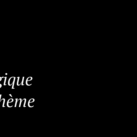
gique
thème